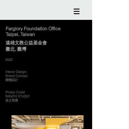
Farglory Foundation Office
Taipei, Taiwan
遠雄文教公益基金會
臺北
, 臺灣
2022
Interior Design:
Ahead Concept
開物設計
Photos Credit
RANZHI STUDIO
染之視覺